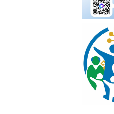
получения образ
Образование
требованиями к
Образовательные
образования
стандарты и требования
График работы 
Руководство
комиссии
Педагогический состав
Перечень и срок
документов
Материально-техническое
обеспечение и
Информация о
оснащенность
необходимости
образовательного
прохождения
процесса. Доступная
поступающими
среда
обязательного
предварительно
Стипендии и иные виды
медицинского о
материальной поддержки