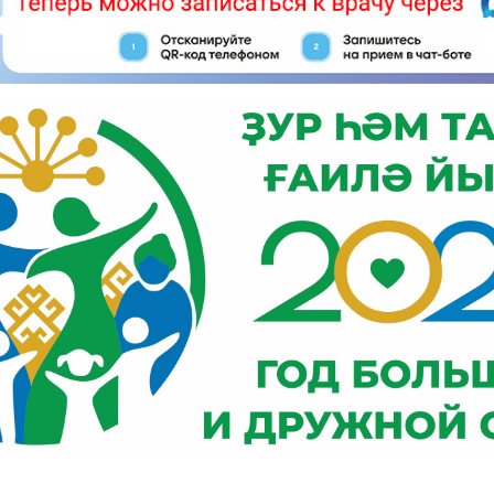
Аккредитация
ования и
специалистов
 уровню
Центр содействия
трудоустройству
приемной
выпускников
Студенческое
и подачи
соуправление
Студенческий спортивный
клуб «Парус»
Образовательный кредит
го
смотра