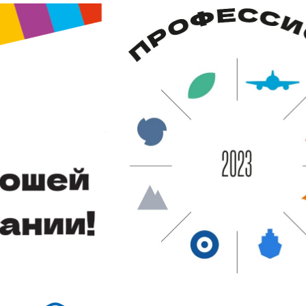
а об
х
 услуг
аличии
ии
отрение
ие