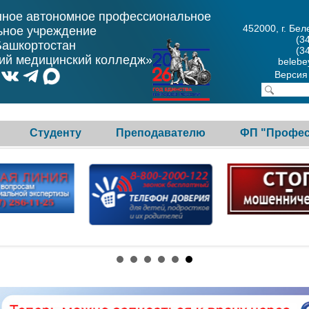
нное автономное профессиональное
452000, г. Бел
ьное учреждение
(3
Башкортостан
(3
ий медицинский колледж»
belebe
Версия
Студенту
Преподавателю
ФП "Профес
ифры
Нормативные документы
Учебно-методическая
на 2026-
работа
Практическое обучение
Республиканские
Волонтерское движение
 граждан
информационно-
Гражданско-
обучающие
патриотическое
педагогические семинары
альностей
воспитание
орм