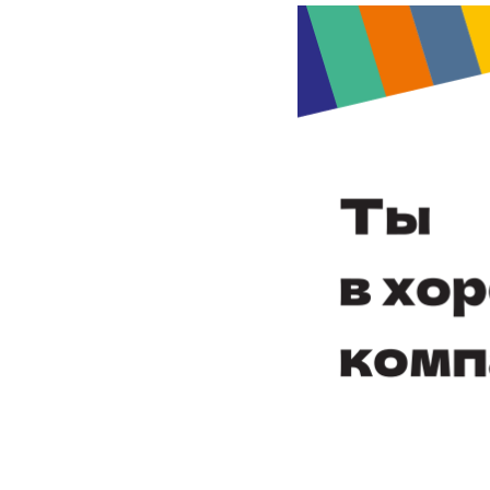
данных
Образец договор
Противодействие
оказании платны
коррупции
образовательных
Противодействие
Информация о н
экстремизму
мест в общежит
Вакансии колледжа
Подача и рассм
апелляций
Наши новости
Целевое обучен
Объявления
Информационная
безопасность
Воспитательная работа
Оказание первой помощи