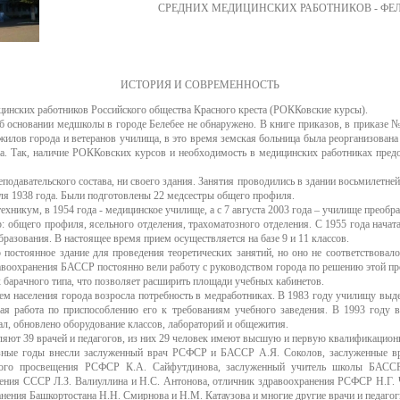
СРЕДНИХ МЕДИЦИНСКИХ РАБОТНИКОВ - ФЕЛ
ИСТОРИЯ И СОВРЕМЕННОСТЬ
цинских работников Российского общества Красного креста (РОККовские курсы).
основании медшколы в городе Белебее не обнаружено. В книге приказов, в приказе № 
илов города и ветеранов училища, в это время земская больница была реорганизована
на. Так, наличие РОККовских курсов и необходимость в медицинских работниках пре
подавательского состава, ни своего здания. Занятия проводились в здании восьмилетне
ля 1938 года. Были подготовлены 22 медсестры общего профиля.
хникум, в 1954 года - медицинское училище, а с 7 августа 2003 года – училище преобр
: общего профиля, ясельного отделения, трахоматозного отделения. С 1955 года начата
бразования. В настоящее время прием осуществляется на базе 9 и 11 классов.
о постоянное здание для проведения теоретических занятий, но оно не соответствовал
воохранения БАССР постоянно вели работу с руководством города по решению этой п
барачного типа, что позволяет расширить площади учебных кабинетов.
ем населения города возросла потребность в медработниках. В 1983 году училищу выд
ая работа по приспособлению его к требованиям учебного заведения. В 1993 году в
ал, обновлено оборудование классов, лабораторий и общежития.
ляют 39 врачей и педагогов, из них 29 человек имеют высшую и первую квалификацио
азные годы внесли заслуженный врач РСФСР и БАССР А.Я. Соколов, заслуженные в
ного просвещения РСФСР К.А. Сайфутдинова, заслуженный учитель школы БАССР 
анения СССР Л.З. Валиуллина и Н.С. Антонова, отличник здравоохранения РСФСР Н.Г.
анения Башкортостана Н.Н. Смирнова и Н.М. Катаузова и многие другие врачи и педагог