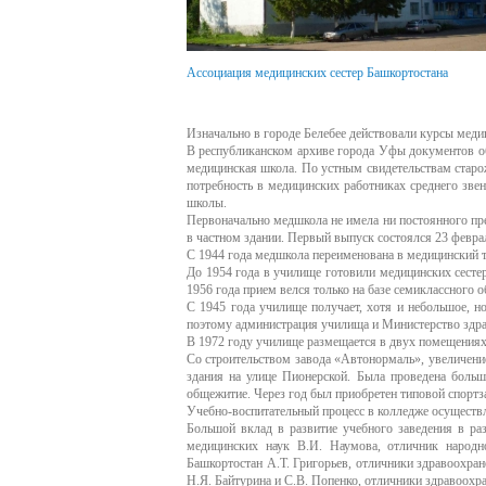
Ассоциация медицинских сестер Башкортостана
Изначально в городе Белебее действовали курсы меди
В республиканском архиве города Уфы документов об 
медицинская школа. По устным свидетельствам старож
потребность в медицинских работниках среднего зве
школы.
Первоначально медшкола не имела ни постоянного пре
в частном здании. Первый выпуск состоялся 23 февра
С 1944 года медшкола переименована в медицинский те
До 1954 года в училище готовили медицинских сестер
1956 года прием велся только на базе семиклассного о
С 1945 года училище получает, хотя и небольшое, н
поэтому администрация училища и Министерство здра
В 1972 году училище размещается в двух помещениях 
Со строительством завода «Автонормаль», увеличени
здания на улице Пионерской. Была проведена больш
общежитие. Через год был приобретен типовой спортз
Учебно-воспитательный процесс в колледже осуществ
Большой вклад в развитие учебного заведения в р
медицинских наук В.И. Наумова, отличник народ
Башкортостан А.Т. Григорьев, отличники здравоохр
Н.Я. Байтурина и С.В. Попенко, отличники здравоохр