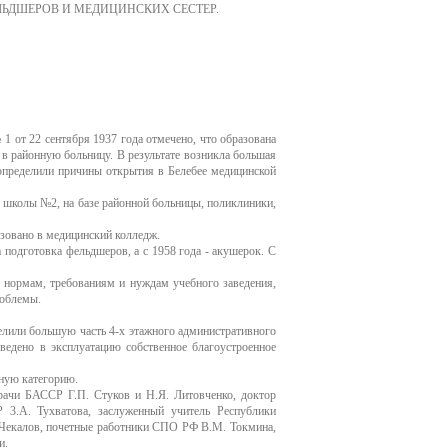
ЬДШЕРОВ И МЕДИЦИНСКИХ СЕСТЕР.
1 от 22 сентября 1937 года отмечено, что образована
 в районную больницу. В результате возникла большая
допределили причины открытия в Белебее медицинской
й школы №2, на базе районной больницы, поликлиники,
азовано в медицинский колледж.
 подготовка фельдшеров, а с 1958 года - акушерок. С
о нормам, требованиям и нуждам учебного заведения,
роблемы.
елили большую часть 4-х этажного административного
ведено в эксплуатацию собственное благоустроенное
нную категорию.
рачи БАССР Г.П. Стуков и Н.Я. Литовченко, доктор
3.А. Тухватова, заслуженный учитель Республики
 Чекалов, почетные работники СПО РФ В.М. Токмина,
и.