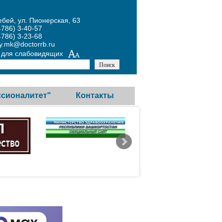
ебей, ул. Пионерская, 63
4786) 3-40-57
4786) 3-23-68
y.mk@doctorrb.ru
 для слабовидящих
сионалитет"
Контакты
Горячая линия
Обратная связь
Контакты контролирующих
организаций
Министерство
образования Республики
Башкортостан в