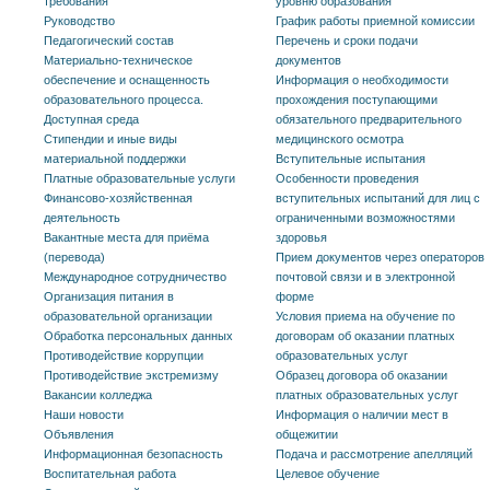
требования
уровню образования
Руководство
График работы приемной комиссии
Педагогический состав
Перечень и сроки подачи
Материально-техническое
документов
обеспечение и оснащенность
Информация о необходимости
образовательного процесса.
прохождения поступающими
Доступная среда
обязательного предварительного
Стипендии и иные виды
медицинского осмотра
материальной поддержки
Вступительные испытания
Платные образовательные услуги
Особенности проведения
Финансово-хозяйственная
вступительных испытаний для лиц с
деятельность
ограниченными возможностями
Вакантные места для приёма
здоровья
(перевода)
Прием документов через операторов
Международное сотрудничество
почтовой связи и в электронной
Организация питания в
форме
образовательной организации
Условия приема на обучение по
Обработка персональных данных
договорам об оказании платных
Противодействие коррупции
образовательных услуг
Противодействие экстремизму
Образец договора об оказании
Вакансии колледжа
платных образовательных услуг
Наши новости
Информация о наличии мест в
Объявления
общежитии
Информационная безопасность
Подача и рассмотрение апелляций
Воспитательная работа
Целевое обучение