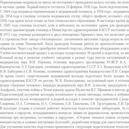
Первоначально медшкола не имела ни постоянного преподавательского состава, ни свое
в частном здании. Первый выпуск состоялся 23 февраля 1938 года. Были подготовлены
С 1944 года медшкола переименована в медицинский техникум, в 1954 года - медицинско
До 1954 года в училище готовили медицинских сестер: общего профиля, ясельного отде
1956 года прием велся только на базе семиклассного образования. В настоящее время пр
С 1945 года училище получает, хотя и небольшое, но постоянное здание для проведен
поэтому администрация училища и Министерство здравоохранения БАССР постоянно ве
В 1972 году училище размещается в двух помещениях барачного типа, что позволяет р
Со строительством завода «Автонормаль», увеличением населения города возросла по
здания на улице Пионерской. Была проведена большая работа по приспособлению ег
общежитие. Через год был приобретен типовой спортзал, обновлено оборудование класс
Учебно-воспитательный процесс в колледже осуществляют 39 врачей и педагогов, из 
Большой вклад в развитие учебного заведения в разные годы внесли заслуженный
медицинских наук В.И. Наумова, отличник народного просвещения РСФСР К.А. 
Башкортостан А.Т. Григорьев, отличники здравоохранения СССР Л.З. Валиуллина и Н
Н.Я. Байтурина и С.В. Попенко, отличники здравоохранения Башкортостана Н.Н. Смирно
За время своего существования медицинский колледж подготовил более восьми ты
здравоохранения БАССР по детству М.X. Назметдинова, заслуженный врач и отлични
фонда «Здоровье человека», кандидат медицинских наук В.Н. Алексеев, председатель
Ануфриев, участник войны в Чечне кавалер ордена Мужества В.Г. Щипакин и многие др
Педагогический коллектив колледжа воспитывает в своих питомцах любовь к избран
медицинских вузов возвращается в родной колледж в качестве преподавателей. Среди н
Смирнова, О.А. Сотникова, Н.А. Степанова, Е.В. Тамочкина, З.Я. Таухетдинова, Е.В. Г
В колледже создана и успешно работает творческая педагогическая лаборатория. За 
анатомии и хирургии, нетрадиционного контроля знания по фармакологии, промежуточ
помощи при экстренных состояниях в хирургии», «Сборник типовых планов сестринс
вмешательства в клинике внутренних болезней», разработана тетрадь для самостоятельн
Для улучшения качества подготовки применяются следующие педагогические технолог