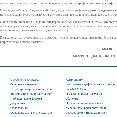
отделениях, начиная с первого года обучения, проводятся
профессиональные конфере
В колледже действует Студенческий Совет, выпускается
информационно-студенческая 
на которых наши студенты выплескивают свою энергию, да и просто получают заряд бо
Наша основная задача
– подготовить первоклассных специалистов, в руках которых бу
– в конце учебы каждого выпускника ждет серьезное испытание – итоговая государств
нравственному становлению молодых специалистов.
Ежегодно самым ответственным месяцем в жизни колледжа является июнь. В это вр
встречая новую смену студентов.
МЫ ВСЕГ
МЕЧТАЮЩИМ ПОСВЯТИТЬ 
Сведения о колледже
Абитуриенту
Основные сведения
Контрольные цифры приема граждан
Структура и органы управления
на 2026-2027 гг.
образовательной организацией
Правила приема граждан на
Наблюдательный совет
обучение
Документы
Перечень специальностей с
Образование
выделением форм получения
Образовательные стандарты и
образования и требованиями к