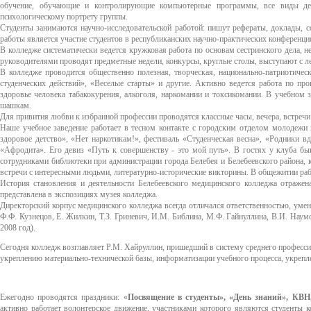
обучение, обучающие и контролирующие компьютерные программы, все виды дел
психологическому портрету группы.
Студенты занимаются научно-исследовательской работой: пишут рефераты, доклады, 
работы является участие студентов в республиканских научно-практических конференци
В колледже систематически ведется кружковая работа по основам сестринского дела, 
руководителями проводят предметные недели, конкурсы, круглые столы, выступают с л
В колледже проводится общественно полезная, творческая, национально-патриотичес
студенческих действий», «Веселые старты» и другие. Активно ведется работа по про
здоровье человека табакокурения, алкоголя, наркомании и токсикомании. В учебном 
шашкам.
Для привития любви к избранной профессии проводятся классные часы, вечера, встречи
Наше учебное заведение работает в тесном контакте с городским отделом молодежи 
здоровое детство», «Нет наркотикам!», фестиваль «Студенческая весна», «Родники 
«Афродита». Его девиз «Путь к совершенству - это мой путь». В гостях у клуба быв
сотрудниками библиотеки при администрации города Белебея и Белебеевского района, 
встречи с интересными людьми, литературно-исторические викторины. В общежитии раб
История становления и деятельности Белебеевского медицинского колледжа отражен
представлена в экспозициях музея колледжа.
Директорский корпус медицинского колледжа всегда отличался ответственностью, умен
Ф.Ф. Кузнецов, Е. Жилкин, Т.З. Гриневич, И.М. Библина, М.Ф. Гайнуллина, В.И. Наумов
2008 год).
Сегодня колледж возглавляет Р.М. Хайруллин, пришедший в систему среднего професс
укреплению материально-технической базы, информатизации учебного процесса, укрепл
Ежегодно проводятся праздники: «
Посвящение в студенты», «День знаний», КВН,
активно работает волонтерское движение, участниками которого являются студенты 