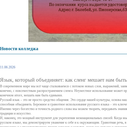
Новости колледжа
11.06.2026
Язык, который объединяет: как сленг мешает нам быт
В современном мире мы всё чаще сталкиваемся с потоком новых слов, выражений, заим
конечно, с повсеместным распространением сленга. Неуместное использование может п
конечном итоге, мешать нам быть едиными.
Русский язык – это не просто средство общения. Это сердце нашей культуры, основа на
способная объединять. Бережное и грамотное использование русского языка – это ключ
Именно через богатство и точность родного слова мы можем творить, передавать знания
традиции и искусство.
И, наконец, это мощный инструмент для укрепления межнациональных связей. Когда м
русском языке, мы демонстрируем уважение к себе и к окружающим. Грамотная речь, в