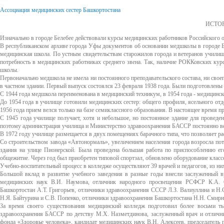
Ассоциация медицинских сестер Башкортостана
ИСТО
Изначально в городе Белебее действовали курсы медицинских работников Российского 
В республиканском архиве города Уфы документов об основании медшколы в городе Бел
медицинская школа. По устным свидетельствам старожилов города и ветеранов училища
потребность в медицинских работниках среднего звена. Так, наличие РОККовских ку
школы.
Первоначально медшкола не имела ни постоянного преподавательского состава, ни свое
в частном здании. Первый выпуск состоялся 23 февраля 1938 года. Были подготовлены
С 1944 года медшкола переименована в медицинский техникум, в 1954 года - медицинско
До 1954 года в училище готовили медицинских сестер: общего профиля, ясельного отде
1956 года прием велся только на базе семиклассного образования. В настоящее время пр
С 1945 года училище получает, хотя и небольшое, но постоянное здание для проведен
поэтому администрация училища и Министерство здравоохранения БАССР постоянно ве
В 1972 году училище размещается в двух помещениях барачного типа, что позволяет р
Со строительством завода «Автонормаль», увеличением населения города возросла по
здания на улице Пионерской. Была проведена большая работа по приспособлению ег
общежитие. Через год был приобретен типовой спортзал, обновлено оборудование класс
Учебно-воспитательный процесс в колледже осуществляют 39 врачей и педагогов, из 
Большой вклад в развитие учебного заведения в разные годы внесли заслуженный
медицинских наук В.И. Наумова, отличник народного просвещения РСФСР К.А. 
Башкортостан А.Т. Григорьев, отличники здравоохранения СССР Л.З. Валиуллина и Н
Н.Я. Байтурина и С.В. Попенко, отличники здравоохранения Башкортостана Н.Н. Смирно
За время своего существования медицинский колледж подготовил более восьми ты
здравоохранения БАССР по детству М.X. Назметдинова, заслуженный врач и отлични
фонда «Здоровье человека», кандидат медицинских наук В.Н. Алексеев, председатель