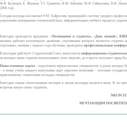
Ф.Ф. Кузнецов, Е. Жилкин, Т.З. Гриневич, И.М. Библина, М.Ф. Гайнуллина, В.И. Наумов
2008 год).
Сегодня колледж возглавляет Р.М. Хайруллин, пришедший в систему среднего професс
укреплению материально-технической базы, информатизации учебного процесса, укрепл
Ежегодно проводятся праздники: «
Посвящение в студенты», «День знаний», КВН,
активно работает волонтерское движение, участниками которого являются студенты 
отделениях, начиная с первого года обучения, проводятся
профессиональные конфере
В колледже действует Студенческий Совет, выпускается
информационно-студенческая 
на которых наши студенты выплескивают свою энергию, да и просто получают заряд бо
Наша основная задача
– подготовить первоклассных специалистов, в руках которых бу
– в конце учебы каждого выпускника ждет серьезное испытание – итоговая государств
нравственному становлению молодых специалистов.
Ежегодно самым ответственным месяцем в жизни колледжа является июнь. В это вр
встречая новую смену студентов.
МЫ ВСЕГ
МЕЧТАЮЩИМ ПОСВЯТИТЬ 