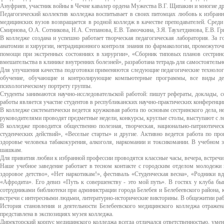
Ануфриев, участник войны в Чечне кавалер ордена Мужества В.Г. Щипакин и многие др
Педагогический коллектив колледжа воспитывает в своих питомцах любовь к избран
медицинских вузов возвращается в родной колледж в качестве преподавателей. Среди н
Смирнова, О.А. Сотникова, Н.А. Степанова, Е.В. Тамочкина, З.Я. Таухетдинова, Е.В. Г
В колледже создана и успешно работает творческая педагогическая лаборатория. За 
анатомии и хирургии, нетрадиционного контроля знания по фармакологии, промежуточ
помощи при экстренных состояниях в хирургии», «Сборник типовых планов сестринс
вмешательства в клинике внутренних болезней», разработана тетрадь для самостоятельн
Для улучшения качества подготовки применяются следующие педагогические технолог
обучение, обучающие и контролирующие компьютерные программы, все виды дел
психологическому портрету группы.
Студенты занимаются научно-исследовательской работой: пишут рефераты, доклады, 
работы является участие студентов в республиканских научно-практических конференци
В колледже систематически ведется кружковая работа по основам сестринского дела, 
руководителями проводят предметные недели, конкурсы, круглые столы, выступают с л
В колледже проводится общественно полезная, творческая, национально-патриотичес
студенческих действий», «Веселые старты» и другие. Активно ведется работа по про
здоровье человека табакокурения, алкоголя, наркомании и токсикомании. В учебном 
шашкам.
Для привития любви к избранной профессии проводятся классные часы, вечера, встречи
Наше учебное заведение работает в тесном контакте с городским отделом молодежи 
здоровое детство», «Нет наркотикам!», фестиваль «Студенческая весна», «Родники 
«Афродита». Его девиз «Путь к совершенству - это мой путь». В гостях у клуба быв
сотрудниками библиотеки при администрации города Белебея и Белебеевского района, 
встречи с интересными людьми, литературно-исторические викторины. В общежитии раб
История становления и деятельности Белебеевского медицинского колледжа отражен
представлена в экспозициях музея колледжа.
Директорский корпус медицинского колледжа всегда отличался ответственностью, умен