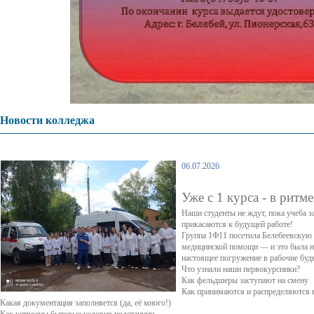
Новости колледжа
06.07.2026
Уже с 1 курса - в ритм
Наши студенты не ждут, пока учеба з
прикасаются к будущей работе!
Группа 1Ф11 посетила Белебеевскую
медицинской помощи — и это была не
настоящее погружение в рабочие бу
Что узнали наши первокурсники?
Как фельдшеры заступают на смену
Как принимаются и распределяются
Какая документация заполняется (да, её много!)