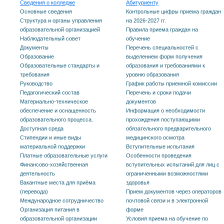
Сведения о колледже
Абитуриенту
Основные сведения
Контрольные цифры приема граждан
Структура и органы управления
на 2026-2027 гг.
образовательной организацией
Правила приема граждан на
Наблюдательный совет
обучение
Документы
Перечень специальностей с
Образование
выделением форм получения
Образовательные стандарты и
образования и требованиями к
требования
уровню образования
Руководство
График работы приемной комиссии
Педагогический состав
Перечень и сроки подачи
Материально-техническое
документов
обеспечение и оснащенность
Информация о необходимости
образовательного процесса.
прохождения поступающими
Доступная среда
обязательного предварительного
Стипендии и иные виды
медицинского осмотра
материальной поддержки
Вступительные испытания
Платные образовательные услуги
Особенности проведения
Финансово-хозяйственная
вступительных испытаний для лиц с
деятельность
ограниченными возможностями
Вакантные места для приёма
здоровья
(перевода)
Прием документов через операторов
Международное сотрудничество
почтовой связи и в электронной
Организация питания в
форме
образовательной организации
Условия приема на обучение по