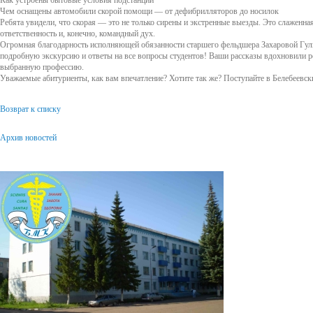
Как устроены бытовые условия подстанции
Чем оснащены автомобили скорой помощи — от дефибрилляторов до носилок
Ребята увидели, что скорая — это не только сирены и экстренные выезды. Это слаженная
ответственность и, конечно, командный дух.
Огромная благодарность исполняющей обязанности старшего фельдшера Захаровой Гуль
подробную экскурсию и ответы на все вопросы студентов! Ваши рассказы вдохновили ре
выбранную профессию.
Уважаемые абитуриенты, как вам впечатление? Хотите так же? Поступайте в Белебеевс
Возврат к списку
Архив новостей