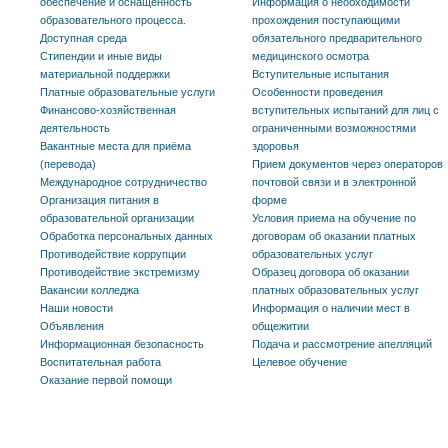
обеспечение и оснащенность
Информация о необходимости
образовательного процесса.
прохождения поступающими
Доступная среда
обязательного предварительного
Стипендии и иные виды
медицинского осмотра
материальной поддержки
Вступительные испытания
Платные образовательные услуги
Особенности проведения
Финансово-хозяйственная
вступительных испытаний для лиц с
деятельность
ограниченными возможностями
Вакантные места для приёма
здоровья
(перевода)
Прием документов через операторов
Международное сотрудничество
почтовой связи и в электронной
Организация питания в
форме
образовательной организации
Условия приема на обучение по
Обработка персональных данных
договорам об оказании платных
Противодействие коррупции
образовательных услуг
Противодействие экстремизму
Образец договора об оказании
Вакансии колледжа
платных образовательных услуг
Наши новости
Информация о наличии мест в
Объявления
общежитии
Информационная безопасность
Подача и рассмотрение апелляций
Воспитательная работа
Целевое обучение
Оказание первой помощи