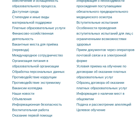
обеспечение и оснащенность
Информация о необходимости
образовательного процесса.
прохождения поступающими
Доступная среда
обязательного предварительного
Стипендии и иные виды
медицинского осмотра
материальной поддержки
Вступительные испытания
Платные образовательные услуги
Особенности проведения
Финансово-хозяйственная
вступительных испытаний для лиц с
деятельность
ограниченными возможностями
Вакантные места для приёма
здоровья
(перевода)
Прием документов через операторов
Международное сотрудничество
почтовой связи и в электронной
Организация питания в
форме
образовательной организации
Условия приема на обучение по
Обработка персональных данных
договорам об оказании платных
Противодействие коррупции
образовательных услуг
Противодействие экстремизму
Образец договора об оказании
Вакансии колледжа
платных образовательных услуг
Наши новости
Информация о наличии мест в
Объявления
общежитии
Информационная безопасность
Подача и рассмотрение апелляций
Воспитательная работа
Целевое обучение
Оказание первой помощи