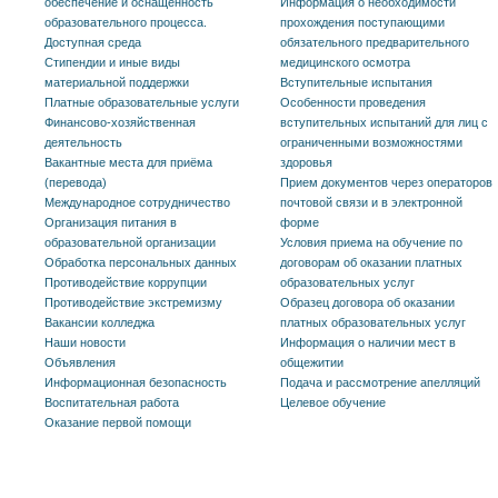
обеспечение и оснащенность
Информация о необходимости
образовательного процесса.
прохождения поступающими
Доступная среда
обязательного предварительного
Стипендии и иные виды
медицинского осмотра
материальной поддержки
Вступительные испытания
Платные образовательные услуги
Особенности проведения
Финансово-хозяйственная
вступительных испытаний для лиц с
деятельность
ограниченными возможностями
Вакантные места для приёма
здоровья
(перевода)
Прием документов через операторов
Международное сотрудничество
почтовой связи и в электронной
Организация питания в
форме
образовательной организации
Условия приема на обучение по
Обработка персональных данных
договорам об оказании платных
Противодействие коррупции
образовательных услуг
Противодействие экстремизму
Образец договора об оказании
Вакансии колледжа
платных образовательных услуг
Наши новости
Информация о наличии мест в
Объявления
общежитии
Информационная безопасность
Подача и рассмотрение апелляций
Воспитательная работа
Целевое обучение
Оказание первой помощи